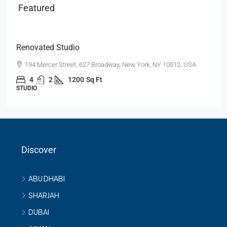
Featured
AED540,000
AED3,700
/sq ft
Renovated Studio
194 Mercer Street, 627 Broadway, New York, NY 10012, USA
4
2
1200
Sq Ft
STUDIO
Discover
ABU DHABI
SHARJAH
DUBAI