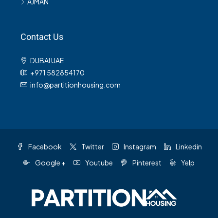
AJMAN
Contact Us
DUBAI UAE
+971 582854170
info@partitionhousing.com
Facebook
Twitter
Instagram
Linkedin
Google +
Youtube
Pinterest
Yelp