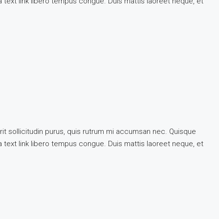
 a text link libero tempus congue. Duis mattis laoreet neque, et
rit sollicitudin purus, quis rutrum mi accumsan nec. Quisque
 a text link libero tempus congue. Duis mattis laoreet neque, et