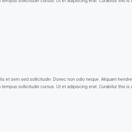
tempus sollicitudin cursus. Ut et adipiscing erat. Curabitur this is
llis et sem sed sollicitudin. Donec non odio neque. Aliquam hendre
tempus sollicitudin cursus. Ut et adipiscing erat. Curabitur this is