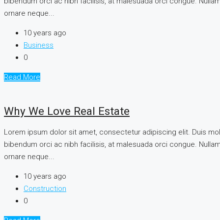
bibendum orci ac nibh facilisis, at malesuada orci congue. Nullam 
ornare neque...
10 years ago
Business
0
Read More
Why We Love Real Estate
Lorem ipsum dolor sit amet, consectetur adipiscing elit. Duis mo
bibendum orci ac nibh facilisis, at malesuada orci congue. Nullam 
ornare neque...
10 years ago
Construction
0