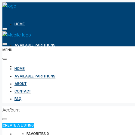
HOME
AVAILABLE PARTITIONS
MENU
ABOUT
HOME
AVAILABLE PARTITIONS
ABOUT
CONTACT
CONTACT
FAQ
FAQ
Account
CREATE A LISTING
+971 582854170
FAVORITES
0