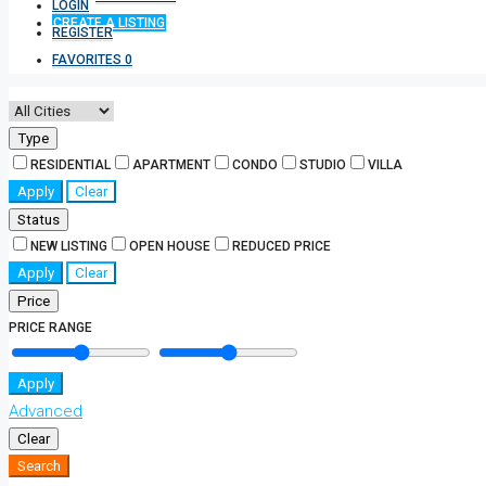
LOGIN
CREATE A LISTING
REGISTER
FAVORITES
0
Type
RESIDENTIAL
APARTMENT
CONDO
STUDIO
VILLA
Apply
Clear
Status
NEW LISTING
OPEN HOUSE
REDUCED PRICE
Apply
Clear
Price
PRICE RANGE
Apply
Advanced
Clear
Search