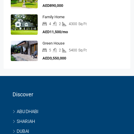
AED890,000
Family Home
4
2
4300
Sq Ft
AED11,500/mo
Green House
5
2
5400
Sq Ft
AED3,550,000
Discover
ABU DHABI
SHARJAH
DUBAI