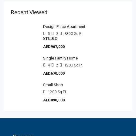
Recent Viewed
Design Place Apartment
5
3
3890
Sq Ft
STUDIO
AED967,000
Single Family Home
4
2
1200
Sq Ft
AED670,000
Small Shop
1200
Sq Ft
AED890,000