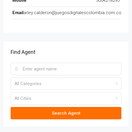
Mobile
3004218295
Email
arley.calderon@juegosdigitalescolombia.com.co
Find Agent
All Categories
All Cities
Search Agent