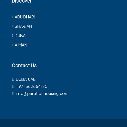
Discover
ABU DHABI
SHARJAH
DUBAI
AJMAN
Contact Us
DUBAI UAE
+971 582854170
info@partitionhousing.com