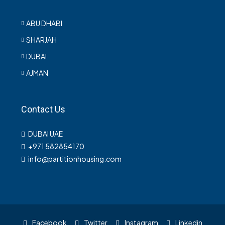
ABU DHABI
SHARJAH
DUBAI
AJMAN
Contact Us
DUBAI UAE
+971 582854170
info@partitionhousing.com
Facebook
Twitter
Instagram
Linkedin