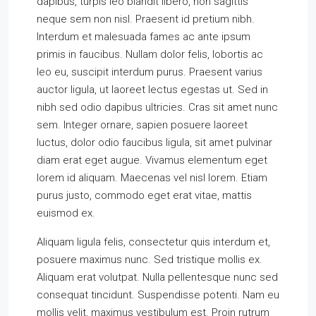
dapibus, turpis leo blandit libero, non sagittis
neque sem non nisl. Praesent id pretium nibh.
Interdum et malesuada fames ac ante ipsum
primis in faucibus. Nullam dolor felis, lobortis ac
leo eu, suscipit interdum purus. Praesent varius
auctor ligula, ut laoreet lectus egestas ut. Sed in
nibh sed odio dapibus ultricies. Cras sit amet nunc
sem. Integer ornare, sapien posuere laoreet
luctus, dolor odio faucibus ligula, sit amet pulvinar
diam erat eget augue. Vivamus elementum eget
lorem id aliquam. Maecenas vel nisl lorem. Etiam
purus justo, commodo eget erat vitae, mattis
euismod ex.
Aliquam ligula felis, consectetur quis interdum et,
posuere maximus nunc. Sed tristique mollis ex.
Aliquam erat volutpat. Nulla pellentesque nunc sed
consequat tincidunt. Suspendisse potenti. Nam eu
mollis velit, maximus vestibulum est. Proin rutrum